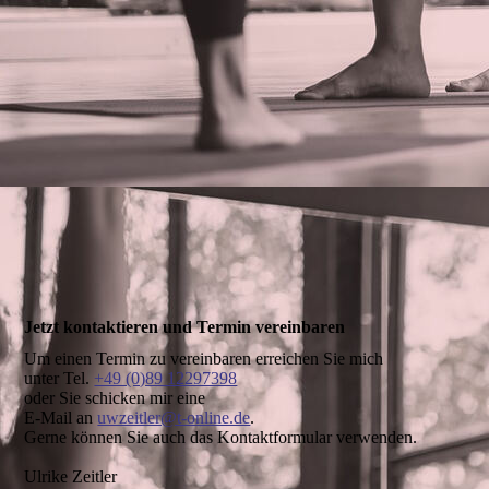
Jetzt kontaktieren und Termin vereinbaren
Um einen Termin zu vereinbaren erreichen Sie mich
unter Tel.
+49 (0)89 12297398
oder Sie schicken mir eine
E-Mail an
uwzeitler@t-online.de
.
Gerne können Sie auch das Kontaktformular verwenden.
Ulrike Zeitler