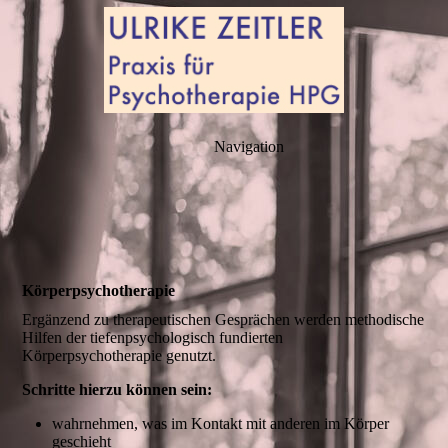
Navigation
Körper­psycho­therapie
Ergänzend zu therapeutischen Gesprächen werden methodische
Hilfen der tiefenpsychologisch fundierten
Körperpsychotherapie genutzt.
Schritte hierzu können sein:
wahrnehmen, was im Kontakt mit anderen im Körper
geschieht